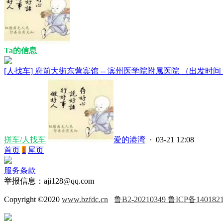
Ta的信息
[人找车] 府前大街东营宾馆 -- 滨州医学院附属医院 （出发时间：2023
拼车/人找车
爱的港湾
· 03-21 12:08
首页
1
尾页
服务条款
举报信息：aji128@qq.com
Copyright ©2020
www.bzfdc.cn
鲁B2-20210349 鲁ICP备140182