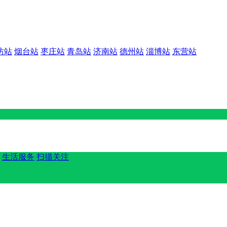
坊站
烟台站
枣庄站
青岛站
济南站
德州站
淄博站
东营站
生活服务
扫描关注