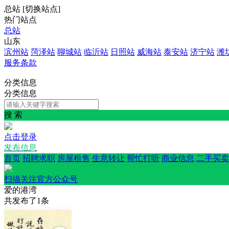
总站
[
切换站点
]
热门站点
总站
山东
滨州站
菏泽站
聊城站
临沂站
日照站
威海站
泰安站
济宁站
潍
服务条款
分类信息
分类信息
搜 索
点击登录
发布信息
首页
招聘求职
房屋租售
生意转让
帮忙打听
商业信息
二手买卖
扫描关注官方公众号
爱的港湾
共发布了
1
条