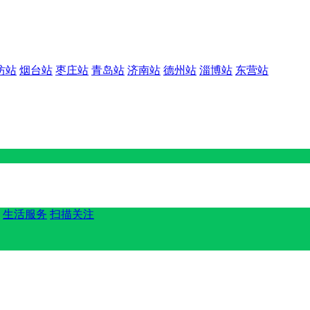
坊站
烟台站
枣庄站
青岛站
济南站
德州站
淄博站
东营站
生活服务
扫描关注