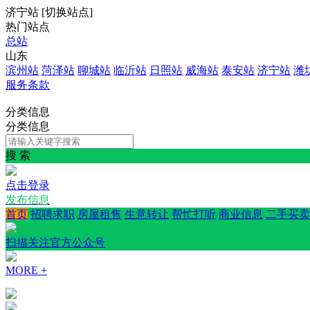
济宁站
[
切换站点
]
热门站点
总站
山东
滨州站
菏泽站
聊城站
临沂站
日照站
威海站
泰安站
济宁站
潍
服务条款
分类信息
分类信息
搜 索
点击登录
发布信息
首页
招聘求职
房屋租售
生意转让
帮忙打听
商业信息
二手买卖
扫描关注官方公众号
MORE +