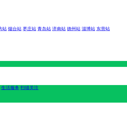
坊站
烟台站
枣庄站
青岛站
济南站
德州站
淄博站
东营站
生活服务
扫描关注