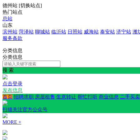
德州站
[
切换站点
]
热门站点
总站
山东
滨州站
菏泽站
聊城站
临沂站
日照站
威海站
泰安站
济宁站
潍
服务条款
分类信息
分类信息
搜 索
点击登录
发布信息
首页
招聘求职
房屋租售
生意转让
帮忙打听
商业信息
二手买卖
扫描关注官方公众号
MORE +