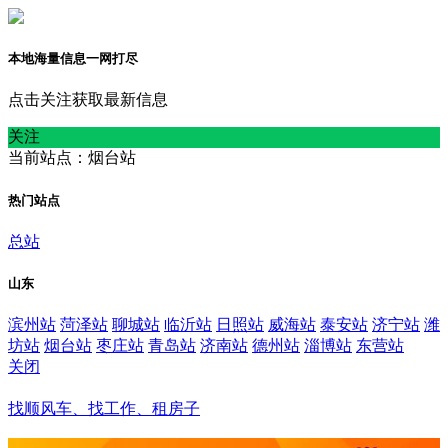
本地海量信息一网打尽
点击关注获取最新信息
关注
当前站点：烟台站
热门站点
总站
山东
滨州站
菏泽站
聊城站
临沂站
日照站
威海站
泰安站
济宁站
潍
坊站
烟台站
枣庄站
青岛站
济南站
德州站
淄博站
东营站
关闭
烟台站
找顺风车、找工作、租房子