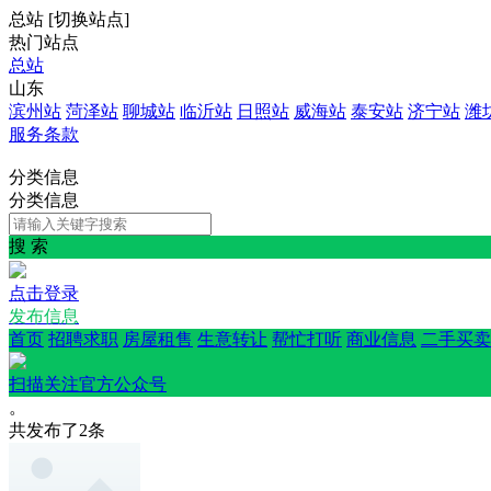
总站
[
切换站点
]
热门站点
总站
山东
滨州站
菏泽站
聊城站
临沂站
日照站
威海站
泰安站
济宁站
潍
服务条款
分类信息
分类信息
搜 索
点击登录
发布信息
首页
招聘求职
房屋租售
生意转让
帮忙打听
商业信息
二手买卖
扫描关注官方公众号
。
共发布了
2
条