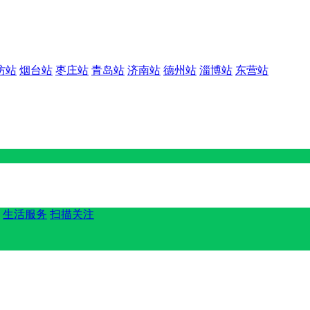
坊站
烟台站
枣庄站
青岛站
济南站
德州站
淄博站
东营站
生活服务
扫描关注