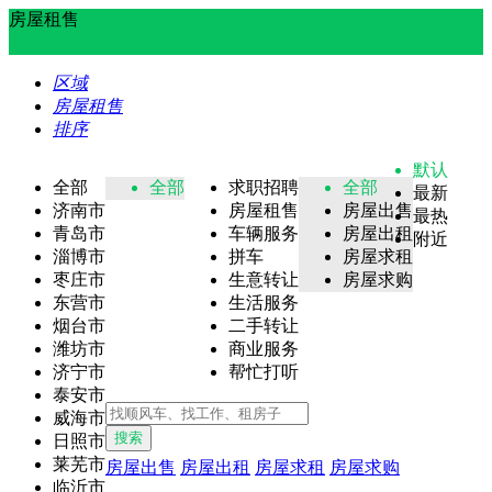
房屋租售
区域
房屋租售
排序
默认
全部
全部
求职招聘
全部
最新
济南市
房屋租售
房屋出售
最热
青岛市
车辆服务
房屋出租
附近
淄博市
拼车
房屋求租
枣庄市
生意转让
房屋求购
东营市
生活服务
烟台市
二手转让
潍坊市
商业服务
济宁市
帮忙打听
泰安市
威海市
搜索
日照市
莱芜市
房屋出售
房屋出租
房屋求租
房屋求购
临沂市