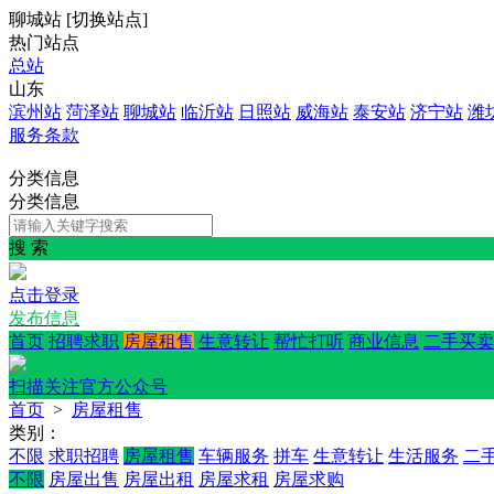
聊城站
[
切换站点
]
热门站点
总站
山东
滨州站
菏泽站
聊城站
临沂站
日照站
威海站
泰安站
济宁站
潍
服务条款
分类信息
分类信息
搜 索
点击登录
发布信息
首页
招聘求职
房屋租售
生意转让
帮忙打听
商业信息
二手买卖
扫描关注官方公众号
首页
>
房屋租售
类别：
不限
求职招聘
房屋租售
车辆服务
拼车
生意转让
生活服务
二
不限
房屋出售
房屋出租
房屋求租
房屋求购