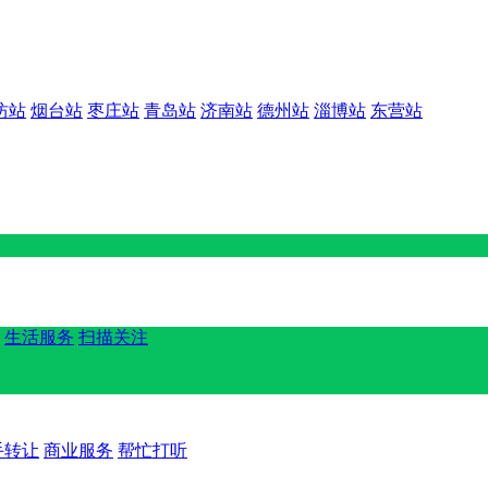
坊站
烟台站
枣庄站
青岛站
济南站
德州站
淄博站
东营站
生活服务
扫描关注
手转让
商业服务
帮忙打听