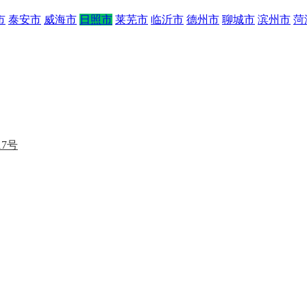
市
泰安市
威海市
日照市
莱芜市
临沂市
德州市
聊城市
滨州市
菏
17号