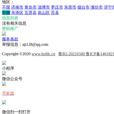
地区：
不限
济南市
青岛市
淄博市
枣庄市
东营市
烟台市
潍坊市
济宁
不限
东港区
五莲县
岚山区
莒县
信息列表
没有相关信息
赞助推广
服务条款
举报信息：aji128@qq.com
Copyright ©2020
www.bzfdc.cn
鲁B2-20210349 鲁ICP备140182
小程序
微信公众号
手机版
微信扫一扫打开