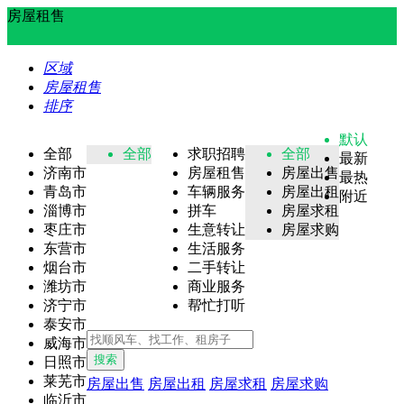
房屋租售
区域
房屋租售
排序
默认
全部
全部
求职招聘
全部
最新
济南市
房屋租售
房屋出售
最热
青岛市
车辆服务
房屋出租
附近
淄博市
拼车
房屋求租
枣庄市
生意转让
房屋求购
东营市
生活服务
烟台市
二手转让
潍坊市
商业服务
济宁市
帮忙打听
泰安市
威海市
搜索
日照市
莱芜市
房屋出售
房屋出租
房屋求租
房屋求购
临沂市