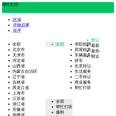
帮忙打听
区域
寻物启事
排序
默认
全部
全部
求职招聘
最新
北京市
房屋租售
最热
天津市
车辆服务
附近
河北省
拼车
山西省
生意转让
内蒙古自治区
生活服务
辽宁省
二手转让
吉林省
商业服务
黑龙江省
帮忙打听
上海市
江苏省
全部
浙江省
帮忙打听
安徽省
爆料
福建省