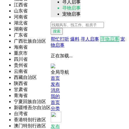
寻人启事
江西省
寻物启事
山东省
宠物启事
河南省
湖北省
湖南省
搜索
广东省
帮忙打听
爆料
寻人启事
寻物启事
宠
广西壮族自治区
物启事
海南省
重庆市
正在加载...
四川省
贵州省
云南省
全局导航
西藏自治区
首页
陕西省
发布
甘肃省
消息
青海省
我的
宁夏回族自治区
首页
新疆维吾尔自治区
分类
台湾省
香港特别行政区
澳门特别行政区
发布